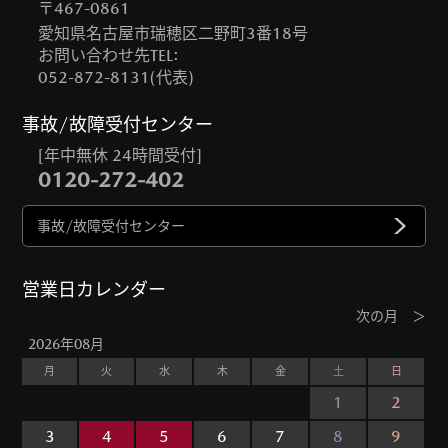
〒467-0861
愛知県名古屋市瑞穂区二野町3番18号
お問い合わせ先TEL:
052-872-8131(代表)
事故/故障受付センター
[年中無休 24時間受付]
0120-272-402
事故/故障受付センター
営業日カレンダー
次の月 ＞
2026年08月
2
月
火
水
木
金
土
日
1
2
3
4
5
6
7
8
9