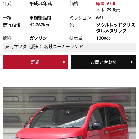
年式
平成30年式
価格
91.8
総額
万円
79.8
本体
万円
車検
車検整備付
ミッション
6AT
走行距離
42,262km
色
ソウルレッドクリス
タルメタリック
燃料
ガソリン
排気量
1300cc
東海マツダ（愛知）
名岐ユーカーランド
詳細
お問い合わせ