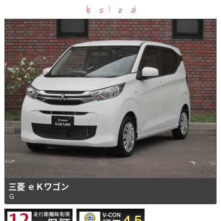
|<
<
1
>
>|
三菱 ｅＫワゴン
Ｇ