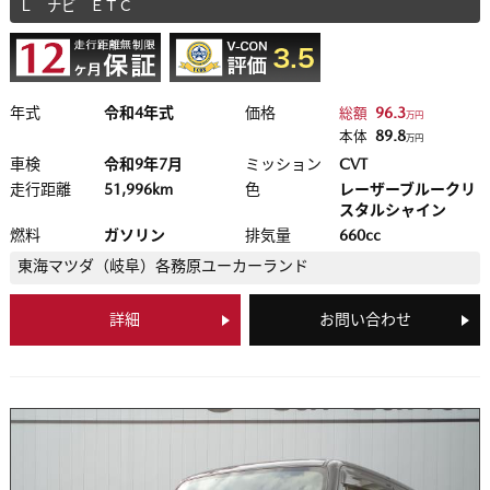
Ｌ ナビ ＥＴＣ
年式
令和4年式
価格
96.3
総額
万円
89.8
本体
万円
車検
令和9年7月
ミッション
CVT
走行距離
51,996km
色
レーザーブルークリ
スタルシャイン
燃料
ガソリン
排気量
660cc
東海マツダ（岐阜）
各務原ユーカーランド
詳細
お問い合わせ