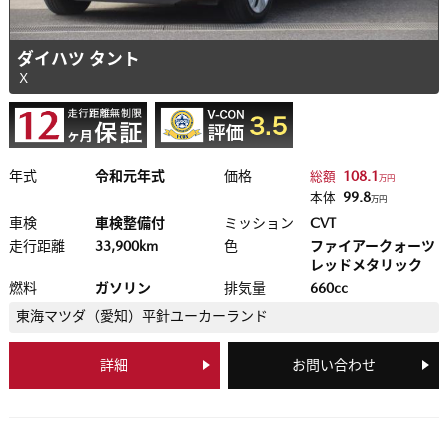
ダイハツ タント
Ｘ
年式
令和元年式
価格
108.1
総額
万円
99.8
本体
万円
車検
車検整備付
ミッション
CVT
走行距離
33,900km
色
ファイアークォーツ
レッドメタリック
燃料
ガソリン
排気量
660cc
東海マツダ（愛知）
平針ユーカーランド
詳細
お問い合わせ