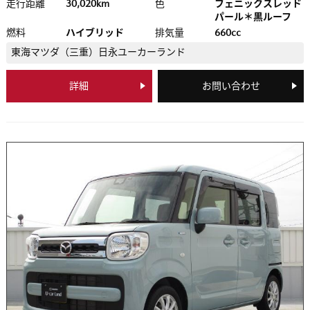
走行距離
30,020km
色
フェニックスレッド
パール＊黒ルーフ
燃料
ハイブリッド
排気量
660cc
東海マツダ（三重）
日永ユーカーランド
詳細
お問い合わせ