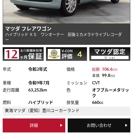
マツダ フレアワゴン
ハイブリッド ＸＳ ワンオーナー 前後２カメラドライブレコーダ
ー
年式
令和2年式
価格
106.6
総額
万円
99.8
本体
万円
車検
令和9年7月
ミッション
CVT
走行距離
63,252km
色
オフブルーメタリッ
ク
燃料
ハイブリッド
排気量
660cc
東海マツダ（愛知）
豊川ユーカーランド
詳細
お問い合わせ