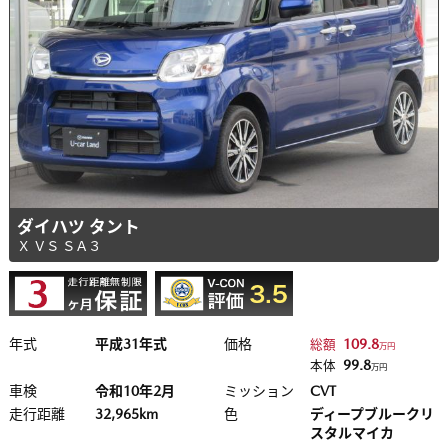
ダイハツ タント
Ｘ ＶＳ ＳＡ３
年式
平成31年式
価格
109.8
総額
万円
99.8
本体
万円
車検
令和10年2月
ミッション
CVT
走行距離
32,965km
色
ディープブルークリ
スタルマイカ