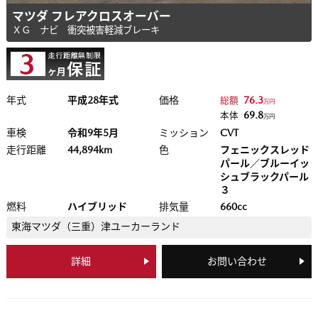
マツダ フレアクロスオーバー
ＸＧ ナビ 衝突被害軽減ブレーキ
年式
平成28年式
価格
76.3
総額
万円
69.8
本体
万円
車検
令和9年5月
ミッション
CVT
走行距離
44,894km
色
フェニックスレッド
パール／ブルーイッ
シュブラックパール
３
燃料
ハイブリッド
排気量
660cc
東海マツダ（三重）
津ユーカーランド
詳細
お問い合わせ