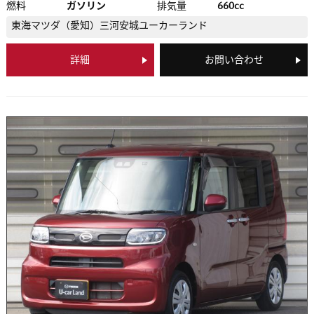
燃料
ガソリン
排気量
660cc
東海マツダ（愛知）
三河安城ユーカーランド
詳細
お問い合わせ