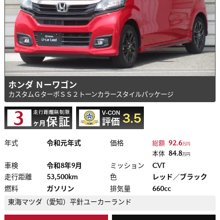
ホンダ Ｎーワゴン
カスタムＧターボＳＳ２トーンカラースタイルパッケージ
年式
令和元年式
価格
92.6
総額
万円
84.8
本体
万円
車検
令和8年9月
ミッション
CVT
走行距離
53,500km
色
レッド／ブラック
燃料
ガソリン
排気量
660cc
東海マツダ（愛知）
平針ユーカーランド