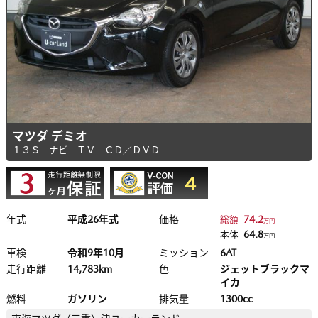
マツダ デミオ
１３Ｓ ナビ ＴＶ ＣＤ／ＤＶＤ
年式
平成26年式
価格
74.2
総額
万円
64.8
本体
万円
車検
令和9年10月
ミッション
6AT
走行距離
14,783km
色
ジェットブラックマ
イカ
燃料
ガソリン
排気量
1300cc