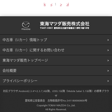
|<
<
1
>
>|
中古車（Uカー）情報トップ
中古車（Uカー）に関するお問い合わせ
東海マツダ販売トップページ
会社概要
プライバシーポリシー
対応ブラウザ:
Android2.3.4～2.3.7,4以降、iOS5.1以降（Mobile Safari 5.1以降）の標準ブラウ
ザ
愛知県公安委員会 古物取扱許可No.541180000800号
Copyright TOKAI-MAZDA Co.,Ltd.
All Rights Reserved.