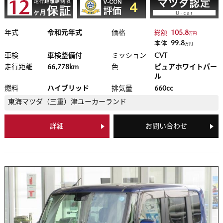
年式
令和元年式
価格
105.8
総額
万円
99.8
本体
万円
車検
車検整備付
ミッション
CVT
走行距離
66,778km
色
ピュアホワイトパー
ル
燃料
ハイブリッド
排気量
660cc
東海マツダ（三重）
津ユーカーランド
詳細
お問い合わせ