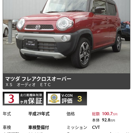
マツダ フレアクロスオーバー
ＸＳ オーディオ ＥＴＣ
年式
平成29年式
価格
100.7
総額
万円
92.8
本体
万円
車検
車検整備付
ミッション
CVT