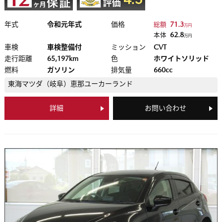
年式
令和元年式
価格
71.3
総額
万円
62.8
本体
万円
車検
車検整備付
ミッション
CVT
走行距離
65,197km
色
ホワイトソリッド
燃料
ガソリン
排気量
660cc
東海マツダ（岐阜）
恵那ユーカーランド
詳細
お問い合わせ