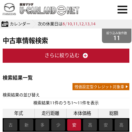
カレンダー
次の休業日は
8/10,11,12,13,14
絞り込み後件数
11
中古車情報検索
さらに絞り込む
検索結果一覧
残価設定型クレジット対象車
検索結果の並び替え
検索結果
11
件のうち1〜11件を表示
年式
走行距離
本体価格
総額
古
新
多
少
安
高
安
高