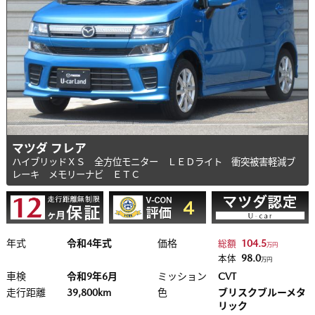
マツダ フレア
ハイブリッドＸＳ 全方位モニター ＬＥＤライト 衝突被害軽減ブ
レーキ メモリーナビ ＥＴＣ
年式
令和4年式
価格
104.5
総額
万円
98.0
本体
万円
車検
令和9年6月
ミッション
CVT
走行距離
39,800km
色
ブリスクブルーメタ
リック