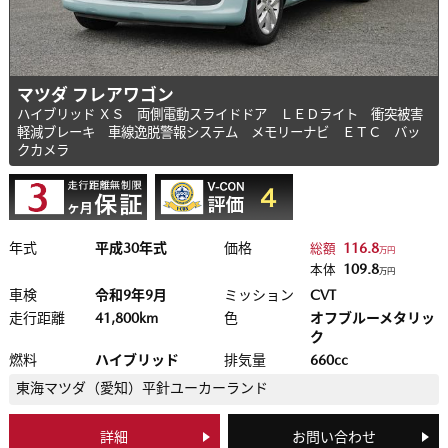
マツダ フレアワゴン
ハイブリッド ＸＳ 両側電動スライドドア ＬＥＤライト 衝突被害
軽減ブレーキ 車線逸脱警報システム メモリーナビ ＥＴＣ バッ
クカメラ
年式
平成30年式
価格
116.8
総額
万円
109.8
本体
万円
車検
令和9年9月
ミッション
CVT
走行距離
41,800km
色
オフブルーメタリッ
ク
燃料
ハイブリッド
排気量
660cc
東海マツダ（愛知）
平針ユーカーランド
詳細
お問い合わせ