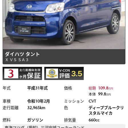
ダイハツ タント
Ｘ ＶＳ ＳＡ３
年式
平成31年式
価格
109.8
総額
万円
99.8
本体
万円
車検
令和10年2月
ミッション
CVT
走行距離
32,965km
色
ディープブルークリ
スタルマイカ
燃料
ガソリン
排気量
660cc
東海マツダ（愛知）
三河安城ユーカーランド