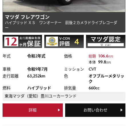
マツダ フレアワゴン
ハイブリッド ＸＳ ワンオーナー 前後２カメラドライブレコーダ
ー
年式
令和2年式
価格
106.6
総額
万円
99.8
本体
万円
車検
令和9年7月
ミッション
CVT
走行距離
63,252km
色
オフブルーメタリッ
ク
燃料
ハイブリッド
排気量
660cc
東海マツダ（愛知）
豊川ユーカーランド
詳細
お問い合わせ