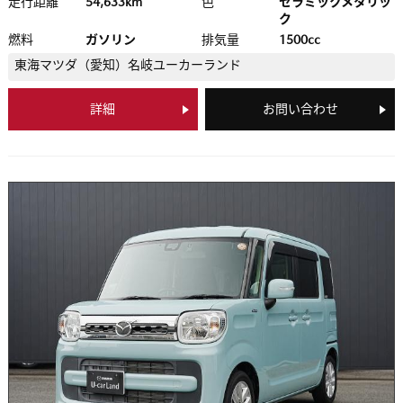
走行距離
54,633km
色
セラミックメタリッ
ク
燃料
ガソリン
排気量
1500cc
東海マツダ（愛知）
名岐ユーカーランド
詳細
お問い合わせ