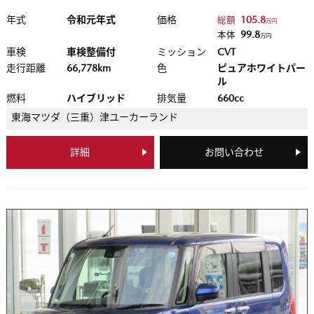
年式
令和元年式
価格
105.8
総額
万円
99.8
本体
万円
車検
車検整備付
ミッション
CVT
走行距離
66,778km
色
ピュアホワイトパー
ル
燃料
ハイブリッド
排気量
660cc
東海マツダ（三重）
津ユーカーランド
詳細
お問い合わせ