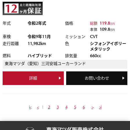
年式
令和2年式
価格
119.8
総額
万円
109.8
本体
万円
車検
令和9年11月
ミッション
CVT
走行距離
11,982km
色
シフォンアイボリー
メタリック
燃料
ハイブリッド
排気量
660cc
東海マツダ（愛知）
三河安城ユーカーランド
詳細
お問い合わせ
|<
<
1
2
3
4
5
6
>
>|