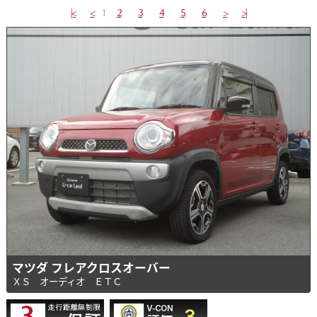
|<
<
1
2
3
4
5
6
>
>|
マツダ フレアクロスオーバー
ＸＳ オーディオ ＥＴＣ