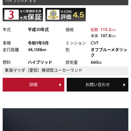
ハイブリッド ＸＳ
年式
平成30年式
価格
115.2
総額
万円
107.8
本体
万円
車検
令和9年8月
ミッション
CVT
走行距離
48,100km
色
オフブルーメタリッ
ク
燃料
ハイブリッド
排気量
660cc
東海マツダ（愛知）
横須賀ユーカーランド
詳細
お問い合わせ