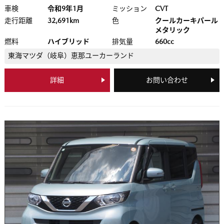
車検
令和9年1月
ミッション
CVT
走行距離
32,691km
色
クールカーキパール
メタリック
燃料
ハイブリッド
排気量
660cc
東海マツダ（岐阜）
恵那ユーカーランド
詳細
お問い合わせ