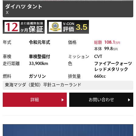
ダイハツ タント
Ｘ
年式
令和元年式
価格
108.1
総額
万円
99.8
本体
万円
車検
車検整備付
ミッション
CVT
走行距離
33,900km
色
ファイアークォーツ
レッドメタリック
燃料
ガソリン
排気量
660cc
東海マツダ（愛知）
平針ユーカーランド
詳細
お問い合わせ