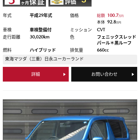
年式
平成29年式
価格
100.7
総額
万円
92.8
本体
万円
車検
車検整備付
ミッション
CVT
走行距離
30,020km
色
フェニックスレッド
パール＊黒ルーフ
燃料
ハイブリッド
排気量
660cc
東海マツダ（三重）
日永ユーカーランド
詳細
お問い合わせ