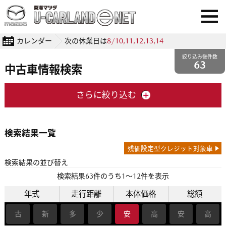
カレンダー
次の休業日は
8/10,11,12,13,14
絞り込み後件数
63
中古車情報検索
さらに絞り込む
検索結果一覧
残価設定型クレジット対象車
検索結果の並び替え
検索結果
63
件のうち1〜12件を表示
年式
走行距離
本体価格
総額
古
新
多
少
安
高
安
高