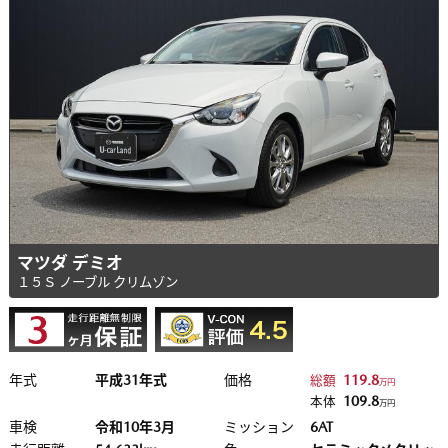
マツダ デミオ
１５Ｓ ノーブル クリムゾン
年式
平成31年式
価格
119.8
総額
万円
109.8
本体
万円
車検
令和10年3月
ミッション
6AT