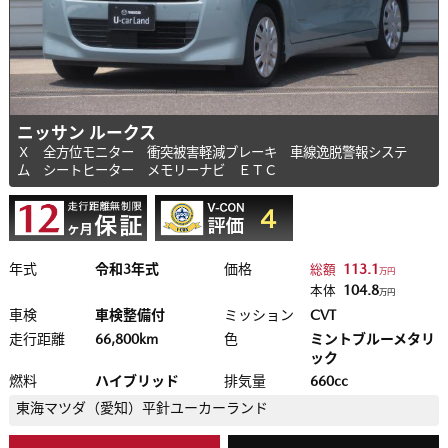
ニッサン ルークス
Ｘ 全方位モニター 衝突被害軽減ブレーキ 車線逸脱警報システ
ム シートヒーター メモリーナビ ＥＴＣ
年式
令和3年式
価格
113.1
総額
万円
104.8
本体
万円
車検
車検整備付
ミッション
CVT
走行距離
66,800km
色
ミントブルーメタリ
ック
燃料
ハイブリッド
排気量
660cc
東海マツダ（愛知）
平針ユーカーランド