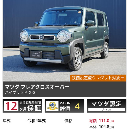
残価設定型クレジット対象車
マツダ フレアクロスオーバー
ハイブリッド ＸＧ
年式
令和4年式
価格
111.0
総額
万円
104.8
本体
万円