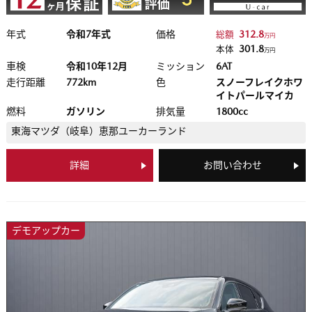
年式
令和7年式
価格
312.8
総額
万円
301.8
本体
万円
車検
令和10年12月
ミッション
6AT
走行距離
772km
色
スノーフレイクホワ
イトパールマイカ
燃料
ガソリン
排気量
1800cc
東海マツダ（岐阜）
恵那ユーカーランド
詳細
お問い合わせ
デモアップカー