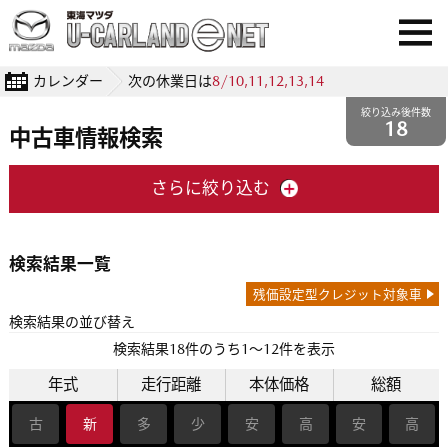
カレンダー
次の休業日は
8/10,11,12,13,14
絞り込み後件数
18
中古車情報検索
さらに絞り込む
検索結果一覧
残価設定型クレジット対象車
検索結果の並び替え
検索結果
18
件のうち1〜12件を表示
年式
走行距離
本体価格
総額
古
新
多
少
安
高
安
高