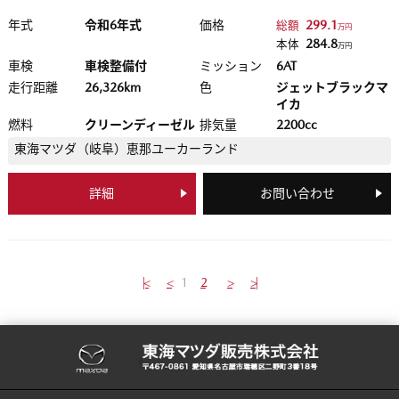
年式
令和6年式
価格
299.1
総額
万円
284.8
本体
万円
車検
車検整備付
ミッション
6AT
走行距離
26,326km
色
ジェットブラックマ
イカ
燃料
クリーンディーゼル
排気量
2200cc
東海マツダ（岐阜）
恵那ユーカーランド
詳細
お問い合わせ
|<
<
1
2
>
>|