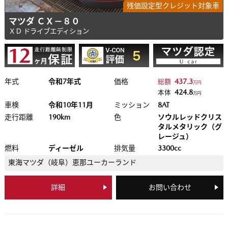
残価設定型クレジット対象車
マツダ ＣＸ－８０
ＸＤ ドライブエディション
年式
令和7年式
価格
437.3
総額
万円
424.8
本体
万円
車検
令和10年11月
ミッション
8AT
走行距離
190km
色
ソウルレッドクリス
タルメタリック（グ
レージュ）
燃料
ディーゼル
排気量
3300cc
東海マツダ（岐阜）
恵那ユーカーランド
詳細
お問い合わせ