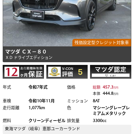
残価設定型クレジット対象車
マツダ ＣＸ－８０
ＸＤ ドライブエディション
年式
令和7年式
価格
457.3
総額
万円
444.8
本体
万円
車検
令和10年11月
ミッション
8AT
走行距離
1,077km
色
マシーングレープレ
ミアムメタリック
燃料
クリーンディーゼル
排気量
3300cc
東海マツダ（岐阜）
恵那ユーカーランド