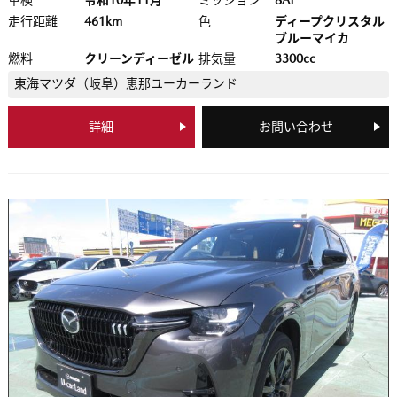
車検
令和10年11月
ミッション
8AT
走行距離
461km
色
ディープクリスタル
ブルーマイカ
燃料
クリーンディーゼル
排気量
3300cc
東海マツダ（岐阜）
恵那ユーカーランド
詳細
お問い合わせ