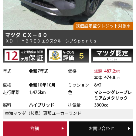
残価設定型クレジット対象車
マツダ ＣＸ－８０
ＸＤ－ＨＹＢＲＩＤ エクスクルーシブＳｐｏｒｔｓ
年式
令和7年式
価格
487.2
総額
万円
474.8
本体
万円
車検
令和10年10月
ミッション
8AT
走行距離
1,475km
色
マシーングレープレ
ミアムメタリック
燃料
ハイブリッド
排気量
3300cc
東海マツダ（岐阜）
恵那ユーカーランド
詳細
お問い合わせ