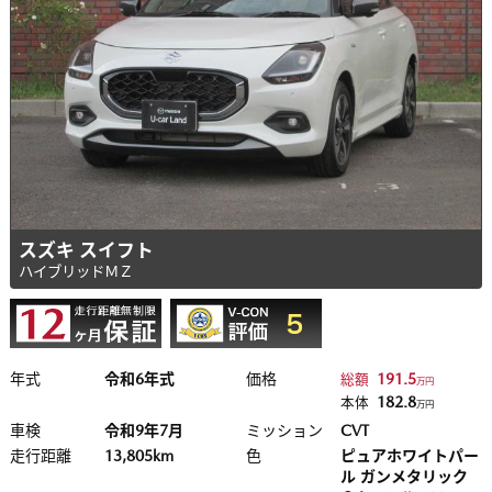
スズキ スイフト
ハイブリッドＭＺ
年式
令和6年式
価格
191.5
総額
万円
182.8
本体
万円
車検
令和9年7月
ミッション
CVT
走行距離
13,805km
色
ピュアホワイトパー
ル ガンメタリック