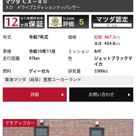
マツダ ＣＸ－８０
ＸＤ ドライブエディションナッパレザー
年式
令和7年式
価格
467.3
総額
万円
454.8
本体
万円
車検
令和10年11月
ミッション
8AT
走行距離
97km
色
ジェットブラックマ
イカ
燃料
ディーゼル
排気量
3300cc
東海マツダ（岐阜）
恵那ユーカーランド
詳細
お問い合わせ
デモアップカー