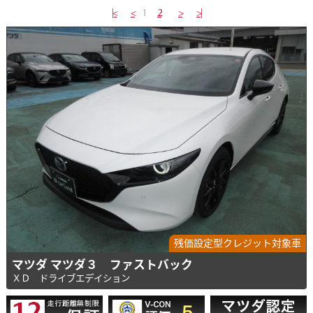
|<
<
1
2
>
>|
残価設定型クレジット対象車
マツダ マツダ３ ファストバック
ＸＤ ドライブエデイション