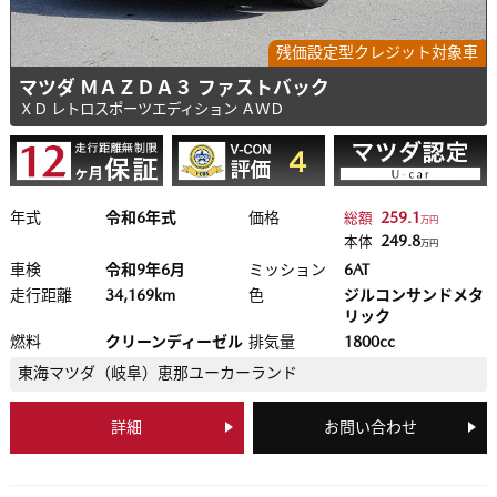
残価設定型クレジット対象車
マツダ ＭＡＺＤＡ３ ファストバック
ＸＤ レトロスポーツエディション ＡＷＤ
年式
令和6年式
価格
259.1
総額
万円
249.8
本体
万円
車検
令和9年6月
ミッション
6AT
走行距離
34,169km
色
ジルコンサンドメタ
リック
燃料
クリーンディーゼル
排気量
1800cc
東海マツダ（岐阜）
恵那ユーカーランド
詳細
お問い合わせ