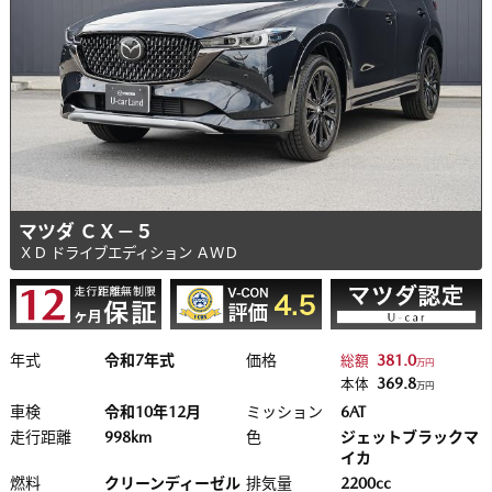
マツダ ＣＸ－５
ＸＤ ドライブエディション ＡＷＤ
年式
令和7年式
価格
381.0
総額
万円
369.8
本体
万円
車検
令和10年12月
ミッション
6AT
走行距離
998km
色
ジェットブラックマ
イカ
燃料
クリーンディーゼル
排気量
2200cc