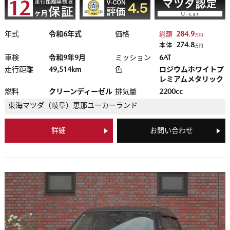
年式
令和6年式
価格
284.9
総額
万円
274.8
本体
万円
車検
令和9年9月
ミッション
6AT
走行距離
49,514km
色
ロジウムホワイトプ
レミアムメタリック
燃料
クリーンディーゼル
排気量
2200cc
東海マツダ（岐阜）
恵那ユーカーランド
詳細
お問い合わせ