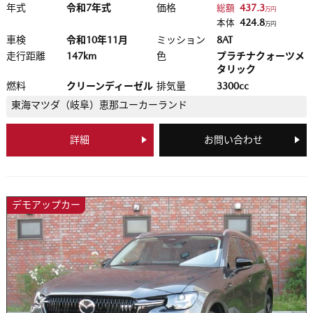
年式
令和7年式
価格
437.3
総額
万円
424.8
本体
万円
車検
令和10年11月
ミッション
8AT
走行距離
147km
色
プラチナクォーツメ
タリック
燃料
クリーンディーゼル
排気量
3300cc
東海マツダ（岐阜）
恵那ユーカーランド
詳細
お問い合わせ
デモアップカー