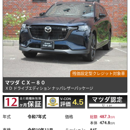
残価設定型クレジット対象車
マツダ ＣＸ－８０
ＸＤ ドライブエディション ナッパレザーパッケージ
年式
令和7年式
価格
487.3
総額
万円
474.8
本体
万円