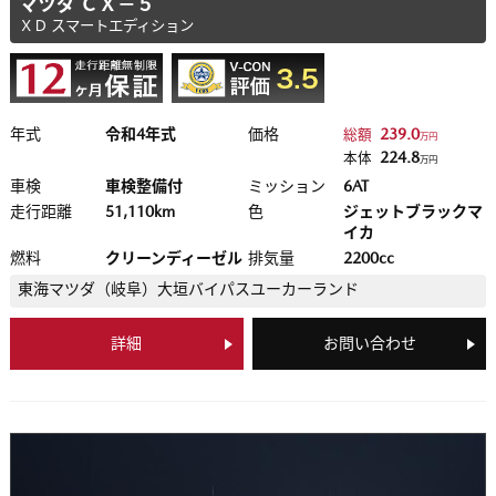
マツダ ＣＸ－５
ＸＤ スマートエディション
年式
令和4年式
価格
239.0
総額
万円
224.8
本体
万円
車検
車検整備付
ミッション
6AT
走行距離
51,110km
色
ジェットブラックマ
イカ
燃料
クリーンディーゼル
排気量
2200cc
東海マツダ（岐阜）
大垣バイパスユーカーランド
詳細
お問い合わせ