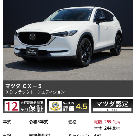
マツダ ＣＸ－５
ＸＤ ブラックトーンエディション
年式
令和3年式
価格
259.1
総額
万円
244.8
本体
万円
車検
車検整備付
ミッション
6AT