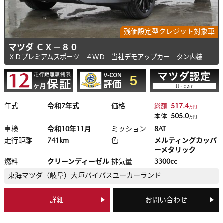
残価設定型クレジット対象車
マツダ ＣＸ－８０
ＸＤプレミアムスポーツ ４ＷＤ 当社デモアップカー タン内装
年式
令和7年式
価格
517.4
総額
万円
505.0
本体
万円
車検
令和10年11月
ミッション
8AT
走行距離
741km
色
メルティングカッパ
ーメタリック
燃料
クリーンディーゼル
排気量
3300cc
東海マツダ（岐阜）
大垣バイパスユーカーランド
詳細
お問い合わせ