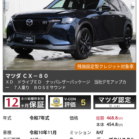
残価設定型クレジット対象車
マツダ ＣＸ－８０
ＸＤ ドライブＥＤ ナッパレザーパッケージ 当社デモアップカ
ー ７人乗り ＢＯＳＥサウンド
年式
令和7年式
価格
468.8
総額
万円
454.8
本体
万円
車検
令和10年11月
ミッション
8AT