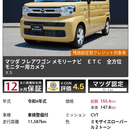
残価設定型クレジット対象車
マツダ フレアワゴン メモリーナビ ＥＴＣ 全方位
モニター用カメラ
ＸＳ
年式
令和6年式
価格
155.4
総額
万円
147.8
本体
万円
車検
車検整備付
ミッション
CVT
走行距離
11,587km
色
ミモザイエローパー
ル２トーン