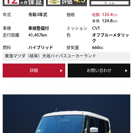
年式
令和3年式
価格
133.4
総額
万円
124.8
本体
万円
車検
車検整備付
ミッション
CVT
走行距離
41,457km
色
オフブルーメタリッ
ク
燃料
ハイブリッド
排気量
660cc
東海マツダ（岐阜）
大垣バイパスユーカーランド
詳細
お問い合わせ