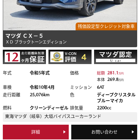
残価設定型クレジット対象車
マツダ ＣＸ－５
ＸＤ ブラックトーンエディション
年式
令和5年式
価格
281.1
総額
万円
269.8
本体
万円
車検
令和10年4月
ミッション
6AT
走行距離
25,076km
色
ディープクリスタル
ブルーマイカ
燃料
クリーンディーゼル
排気量
2200cc
東海マツダ（岐阜）
大垣バイパスユーカーランド
詳細
お問い合わせ