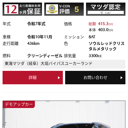
年式
令和7年式
価格
415.3
総額
万円
403.0
本体
万円
車検
令和10年11月
ミッション
8AT
走行距離
436km
色
ソウルレッドクリス
タルメタリック
燃料
クリーンディーゼル
排気量
3300cc
東海マツダ（岐阜）
大垣バイパスユーカーランド
詳細
お問い合わせ
デモアップカー