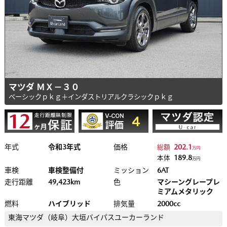
マツダ ＭＸ－３０
ベーシックｐｋｇ＋インダストリアルクラシックｐｋｇ
年式
令和3年式
価格
202.1
総額
万円
189.8
本体
万円
車検
車検整備付
ミッション
6AT
走行距離
49,423km
色
マシーングレープレ
ミアムメタリック
燃料
ハイブリッド
排気量
2000cc
東海マツダ（岐阜）
大垣バイパスユーカーランド