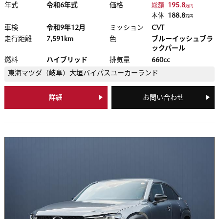
年式
令和6年式
価格
195.8
総額
万円
188.8
本体
万円
車検
令和9年12月
ミッション
CVT
走行距離
7,591km
色
ブルーイッシュブラ
ックパール
燃料
ハイブリッド
排気量
660cc
東海マツダ（岐阜）
大垣バイパスユーカーランド
詳細
お問い合わせ