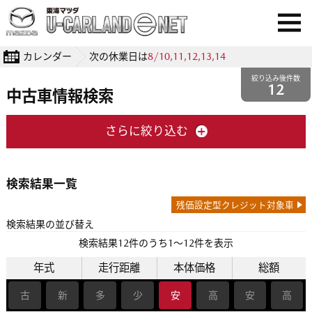
カレンダー
次の休業日は
8/10,11,12,13,14
絞り込み後件数
12
中古車情報検索
さらに絞り込む
検索結果一覧
残価設定型クレジット対象車
検索結果の並び替え
検索結果
12
件のうち1〜12件を表示
年式
走行距離
本体価格
総額
古
新
多
少
安
高
安
高