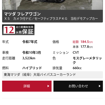
マツダ フレアワゴン
ＸＳ カメラ付ナビ／セーフティプラスＰＫＧ 当社デモアップカー
年式
令和7年式
価格
184.5
総額
万円
177.8
本体
万円
車検
令和10年3月
ミッション
CVT
走行距離
3,523km
色
モスグレーメタリッ
ク
燃料
ハイブリッド
排気量
660cc
東海マツダ（岐阜）
大垣バイパスユーカーランド
詳細
お問い合わせ