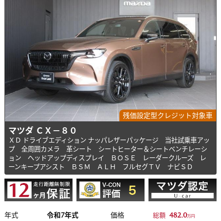
残価設定型クレジット対象車
マツダ ＣＸ－８０
ＸＤ ドライブエディション ナッパレザーパッケージ 当社試乗車アッ
プ 全周囲カメラ 革シート シートヒーター＆シートベンチレーシ
ョン ヘッドアップディスプレイ ＢＯＳＥ レーダークルーズ レ
ーンキープアシスト ＢＳＭ ＡＬＨ フルセグＴＶ ナビＳＤ
年式
令和7年式
価格
482.0
総額
万円