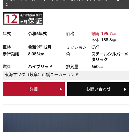
Ｃ
年式
令和6年式
価格
195.7
総額
万円
188.8
本体
万円
車検
令和9年12月
ミッション
CVT
走行距離
8,085km
色
スチールシルバーメ
タリック
燃料
ハイブリッド
排気量
660cc
東海マツダ（岐阜）
市橋ユーカーランド
詳細
お問い合わせ