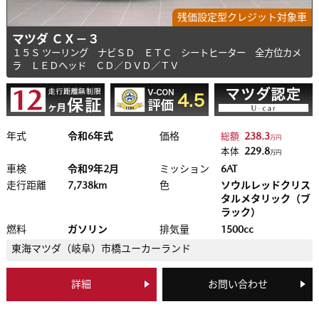
残価設定型クレジット対象車
マツダ ＣＸ－３
１５Ｓ ツーリング ナビＳＤ ＥＴＣ シートヒーター 全方位カメ
ラ ＬＥＤヘッド ＣＤ／ＤＶＤ／ＴＶ
年式
令和6年式
価格
238.3
総額
万円
229.8
本体
万円
車検
令和9年2月
ミッション
6AT
走行距離
7,738km
色
ソウルレッドクリス
タルメタリック（ブ
ラック）
燃料
ガソリン
排気量
1500cc
東海マツダ（岐阜）
市橋ユーカーランド
詳細
お問い合わせ