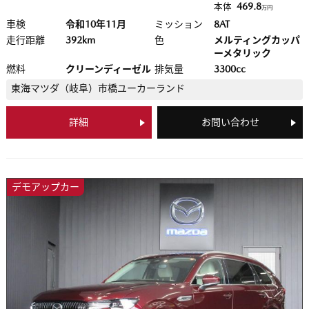
469.8
本体
万円
車検
令和10年11月
ミッション
8AT
走行距離
392km
色
メルティングカッパ
ーメタリック
燃料
クリーンディーゼル
排気量
3300cc
東海マツダ（岐阜）
市橋ユーカーランド
詳細
お問い合わせ
デモアップカー