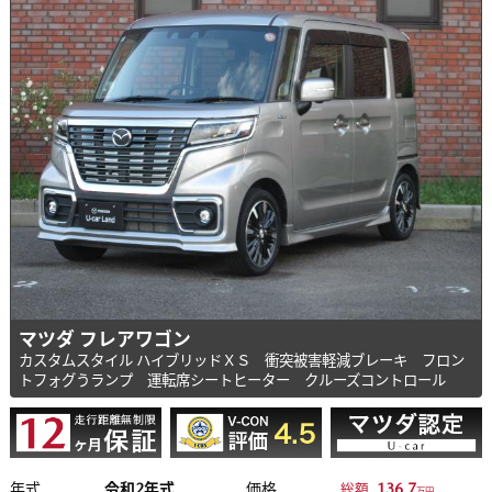
マツダ フレアワゴン
カスタムスタイル ハイブリッドＸＳ 衝突被害軽減ブレーキ フロン
トフォグうランプ 運転席シートヒーター クルーズコントロール
年式
令和2年式
価格
136.7
総額
万円