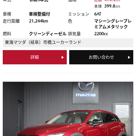
万円
399.8
本体
万円
車検
車検整備付
ミッション
6AT
走行距離
21,244km
色
マシーングレープレ
ミアムメタリック
燃料
クリーンディーゼル
排気量
2200cc
東海マツダ（岐阜）
市橋ユーカーランド
詳細
お問い合わせ