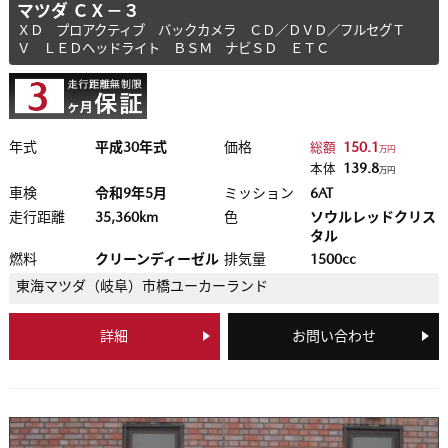
マツダ ＣＸ－３
ＸＤ プロアクティブ バックカメラ ＣＤ／ＤＶＤ／フルセグＴ
Ｖ ＬＥＤヘッドライト ＢＳＭ ナビＳＤ ＥＴＣ
年式
平成30年式
価格
150.1
総額
万円
139.8
本体
万円
車検
令和9年5月
ミッション
6AT
走行距離
35,360km
色
ソウルレッドクリス
タル
燃料
クリーンディーゼル
排気量
1500cc
東海マツダ（岐阜）
市橋ユーカーランド
詳細
お問い合わせ