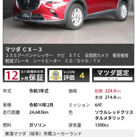
マツダ ＣＸ－３
１５Ｓアーバンドレッサー ナビ ＥＴＣ 全周囲カメラ 衝突被害
軽減ブレーキ シートヒーター ＣＤ／ＤＶＤ／ＴＶ
年式
令和3年式
価格
224.0
総額
万円
214.8
本体
万円
車検
令和10年2月
ミッション
6AT
走行距離
24,683km
色
ソウルレッドクリス
タルメタリック
燃料
ガソリン
排気量
1500cc
東海マツダ（岐阜）
市橋ユーカーランド