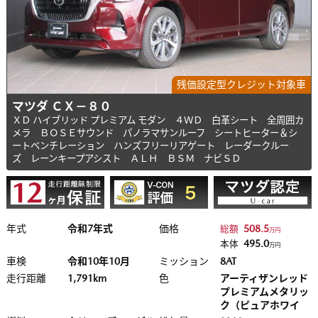
残価設定型クレジット対象車
マツダ ＣＸ－８０
ＸＤ ハイブリッド プレミアム モダン ４ＷＤ 白革シート 全周囲カ
メラ ＢＯＳＥサウンド パノラマサンルーフ シートヒーター＆シ
ートベンチレーション ハンズフリーリアゲート レーダークルー
ズ レーンキープアシスト ＡＬＨ ＢＳＭ ナビＳＤ
年式
令和7年式
価格
508.5
総額
万円
495.0
本体
万円
車検
令和10年10月
ミッション
8AT
走行距離
1,791km
色
アーティザンレッド
プレミアムメタリッ
ク（ピュアホワイ