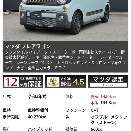
マツダ フレアワゴン
タフスタイル ハイブリッド ＸＴ ターボ 両側電動スライドドア 衝
突被害軽減ブレーキ 運転席・助手席シートヒーター レーダークル
ーズ レーンキープアシスト ＬＥＤヘッドライト＆フロントフォグラ
ンプ ナビ 全周囲カメラ ＥＴＣ
年式
令和3年式
価格
143.4
総額
万円
134.8
本体
万円
車検
車検整備付
ミッション
CVT
走行距離
40,270km
色
オフブルーメタリッ
ク（２トーン）
燃料
ハイブリッド
排気量
660cc