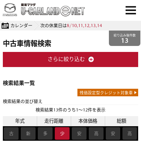
カレンダー
次の休業日は
8/10,11,12,13,14
絞り込み後件数
13
中古車情報検索
さらに絞り込む
検索結果一覧
残価設定型クレジット対象車
検索結果の並び替え
検索結果
13
件のうち1〜12件を表示
年式
走行距離
本体価格
総額
古
新
多
少
安
高
安
高