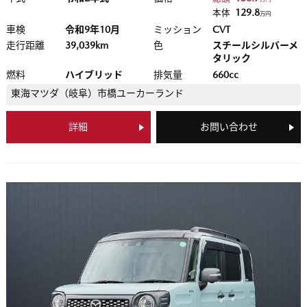
129.8
本体
万円
車検
令和9年10月
ミッション
CVT
走行距離
39,039km
色
スチールシルバーメ
タリック
燃料
ハイブリッド
排気量
660cc
東海マツダ（岐阜）
市橋ユーカーランド
詳細
お問い合わせ