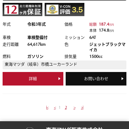
年式
令和3年式
価格
187.4
総額
万円
174.8
本体
万円
車検
車検整備付
ミッション
6AT
走行距離
64,617km
色
ジェットブラックマ
イカ
燃料
ガソリン
排気量
1500cc
東海マツダ（岐阜）
市橋ユーカーランド
詳細
お問い合わせ
|<
<
1
2
>
>|