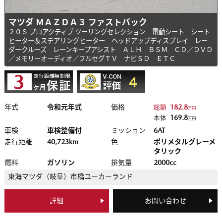
マツダ ＭＡＺＤＡ３ ファストバック
２０Ｓ プロアクティブ ツーリングセレクション 電動シート シート
ヒーター＆ステアリングヒーター ヘッドアップディスプレイ レー
ダークルーズ レーンキープアシスト ＡＬＨ ＢＳＭ ＣＤ／ＤＶＤ
／メモリーオーディオ／フルセグＴＶ ナビＳＤ ＥＴＣ
年式
令和元年式
価格
182.8
総額
万円
169.8
本体
万円
車検
車検整備付
ミッション
6AT
走行距離
40,723km
色
ポリメタルグレーメ
タリック
燃料
ガソリン
排気量
2000cc
東海マツダ（岐阜）
市橋ユーカーランド
詳細
お問い合わせ