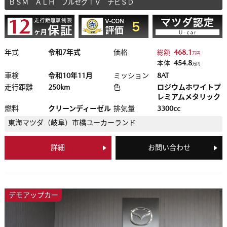
ＢＳＭ ＡＬＨ フルセグＴＶ ナビＳＤ
年式
令和7年式
価格
468.1
総額
万円
454.8
本体
万円
車検
令和10年11月
ミッション
8AT
走行距離
250km
色
ロジウムホワイトプ
レミアムメタリック
燃料
クリーンディーゼル
排気量
3300cc
東海マツダ（岐阜）
市橋ユーカーランド
詳細
お問い合わせ
デモアップカー