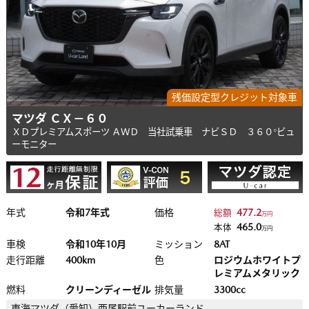
残価設定型クレジット対象車
マツダ ＣＸ－６０
ＸＤプレミアムスポーツ ＡＷＤ 当社試乗車 ナビＳＤ ３６０°ビュ
ーモニター
年式
令和7年式
価格
477.2
総額
万円
465.0
本体
万円
車検
令和10年10月
ミッション
8AT
走行距離
400km
色
ロジウムホワイトプ
レミアムメタリック
燃料
クリーンディーゼル
排気量
3300cc
東海マツダ（愛知）
西尾駅前ユーカーランド