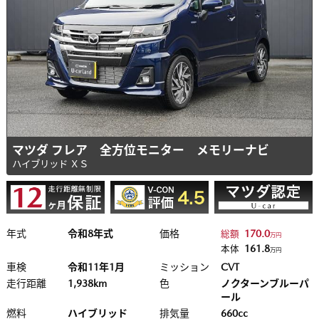
マツダ フレア 全方位モニター メモリーナビ
ハイブリッド ＸＳ
年式
令和8年式
価格
170.0
総額
万円
161.8
本体
万円
車検
令和11年1月
ミッション
CVT
走行距離
1,938km
色
ノクターンブルーパ
ール
燃料
ハイブリッド
排気量
660cc