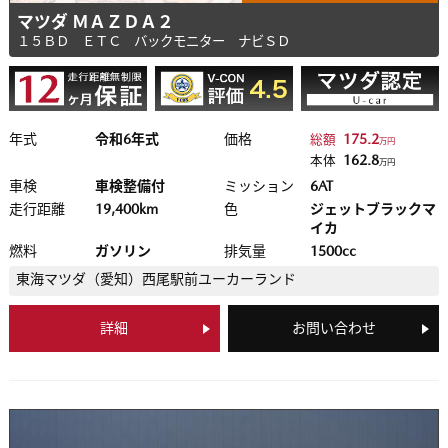
マツダ ＭＡＺＤＡ２
１５ＢＤ ＥＴＣ バックモニター ナビＳＤ
年式
令和6年式
価格
175.2
総額
万円
162.8
本体
万円
車検
車検整備付
ミッション
6AT
走行距離
19,400km
色
ジェットブラックマ
イカ
燃料
ガソリン
排気量
1500cc
東海マツダ（愛知）
西尾駅前ユーカーランド
詳細
お問い合わせ