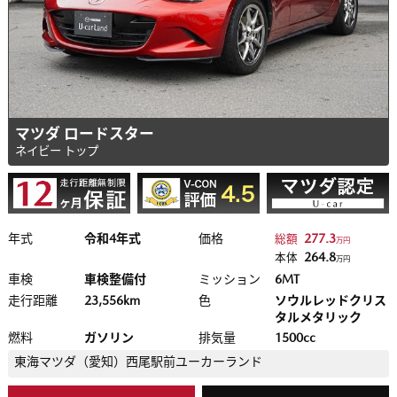
マツダ ロードスター
ネイビー トップ
年式
令和4年式
価格
277.3
総額
万円
264.8
本体
万円
車検
車検整備付
ミッション
6MT
走行距離
23,556km
色
ソウルレッドクリス
タルメタリック
燃料
ガソリン
排気量
1500cc
東海マツダ（愛知）
西尾駅前ユーカーランド