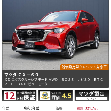
残価設定型クレジット対象車
マツダ ＣＸ－６０
ＸＤ エクスクルーシブ モード ＡＷＤ ＢＯＳＥ ナビＳＤ ＥＴＣ
２．０ ３６０°ビューモニター
年式
令和5年式
価格
321.7
総額
万円