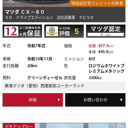
残価設定型クレジット対象車
マツダ ＣＸ－８０
ＸＤ ドライブエディション 当社試乗車 ナビＳＤ
年式
令和7年式
価格
457.4
総額
万円
445.0
本体
万円
車検
令和10年11月
ミッション
8AT
走行距離
20km
色
ロジウムホワイトプ
レミアムメタリック
燃料
クリーンディーゼル
排気量
3300cc
東海マツダ（愛知）
西尾駅前ユーカーランド
詳細
お問い合わせ
デモアップカー