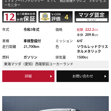
１５Ｓ アーバンドレッサー ＥＴＣ 純正前後ドラレコ ３６０°ビュ
ーモニター
年式
令和3年式
価格
222.2
総額
万円
209.8
本体
万円
車検
車検整備付
ミッション
6AT
走行距離
21,700km
色
ソウルレッドクリス
タルメタリック
燃料
ガソリン
排気量
1500cc
東海マツダ（愛知）
西尾駅前ユーカーランド
詳細
お問い合わせ