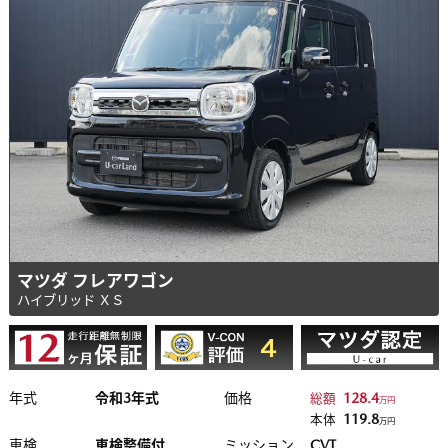
マツダ フレアワゴン
ハイブリッド ＸＳ
年式
令和3年式
価格
128.4
総額
万円
119.8
本体
万円
車検
車検整備付
ミッション
CVT