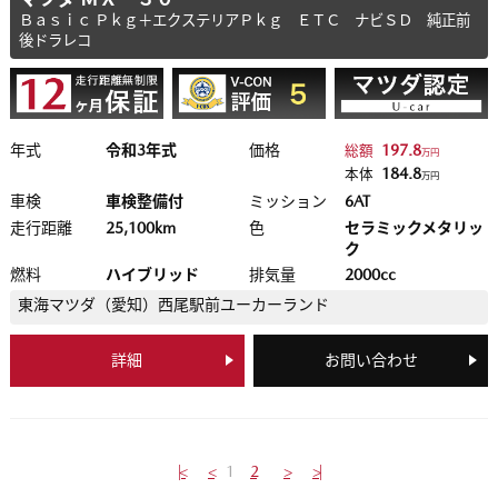
Ｂａｓｉｃ Ｐｋｇ＋エクステリアＰｋｇ ＥＴＣ ナビＳＤ 純正前
後ドラレコ
年式
令和3年式
価格
197.8
総額
万円
184.8
本体
万円
車検
車検整備付
ミッション
6AT
走行距離
25,100km
色
セラミックメタリッ
ク
燃料
ハイブリッド
排気量
2000cc
東海マツダ（愛知）
西尾駅前ユーカーランド
詳細
お問い合わせ
|<
<
1
2
>
>|