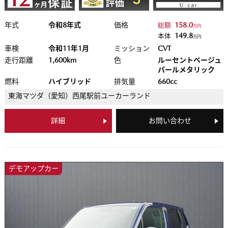
年式
令和8年式
価格
158.0
総額
万円
149.8
本体
万円
車検
令和11年1月
ミッション
CVT
走行距離
1,600km
色
ルーセントベージュ
パールメタリック
燃料
ハイブリッド
排気量
660cc
東海マツダ（愛知）
西尾駅前ユーカーランド
詳細
お問い合わせ
デモアップカー