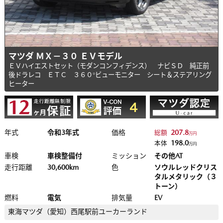
マツダ ＭＸ－３０ ＥＶモデル
ＥＶハイエストセット（モダンコンフィデンス） ナビＳＤ 純正前
後ドラレコ ＥＴＣ ３６０°ビューモニター シート＆ステアリング
ヒーター
年式
令和3年式
価格
207.8
総額
万円
198.0
本体
万円
車検
車検整備付
ミッション
その他AT
走行距離
30,600km
色
ソウルレッドクリス
タルメタリック（３
トーン）
燃料
電気
排気量
EV
東海マツダ（愛知）
西尾駅前ユーカーランド