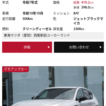
年式
令和7年式
価格
410.2
総額
万円
398.0
本体
万円
車検
令和10年10月
ミッション
8AT
走行距離
500km
色
ジェットブラックマ
イカ
燃料
クリーンディーゼル
排気量
3300cc
東海マツダ（愛知）
西尾駅前ユーカーランド
詳細
お問い合わせ
デモアップカー