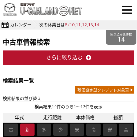
カレンダー
次の休業日は
8/10,11,12,13,14
絞り込み後件数
14
中古車情報検索
さらに絞り込む
検索結果一覧
残価設定型クレジット対象車
検索結果の並び替え
検索結果
14
件のうち1〜12件を表示
年式
走行距離
本体価格
総額
古
新
多
少
安
高
安
高