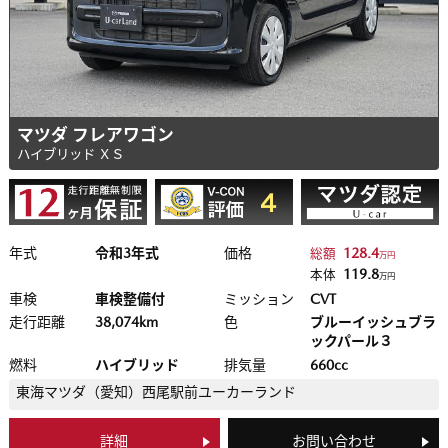
マツダ フレアワゴン
ハイブリッド ＸＳ
年式
令和3年式
価格
128.4
総額
万円
119.8
本体
万円
車検
車検整備付
ミッション
CVT
走行距離
38,074km
色
ブルーイッシュブラ
ックパール３
燃料
ハイブリッド
排気量
660cc
東海マツダ（愛知）
西尾駅前ユーカーランド
詳細
お問い合わせ