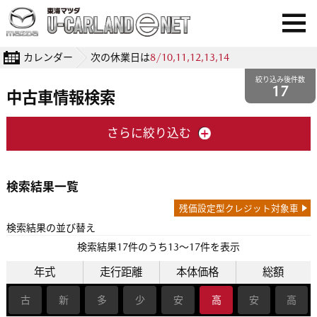
カレンダー
次の休業日は
8/10,11,12,13,14
絞り込み後件数
17
中古車情報検索
さらに絞り込む
検索結果一覧
残価設定型クレジット対象車
検索結果の並び替え
検索結果
17
件のうち13〜17件を表示
年式
走行距離
本体価格
総額
古
新
多
少
安
高
安
高