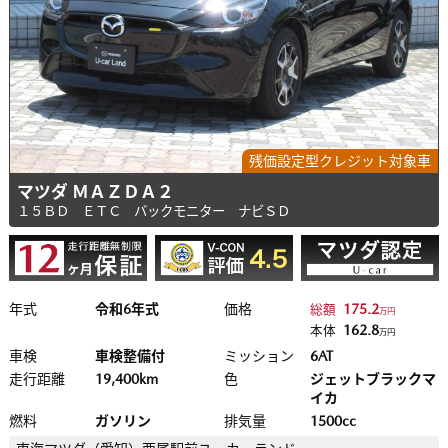
残価設定型クレジット対象車
マツダ ＭＡＺＤＡ２
１５ＢＤ ＥＴＣ バックモニター ナビＳＤ
年式
令和6年式
価格
175.2
総額
万円
162.8
本体
万円
車検
車検整備付
ミッション
6AT
走行距離
19,400km
色
ジェットブラックマ
イカ
燃料
ガソリン
排気量
1500cc