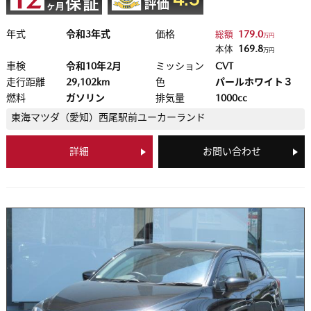
年式
令和3年式
価格
179.0
総額
万円
169.8
本体
万円
車検
令和10年2月
ミッション
CVT
走行距離
29,102km
色
パールホワイト３
燃料
ガソリン
排気量
1000cc
東海マツダ（愛知）
西尾駅前ユーカーランド
詳細
お問い合わせ