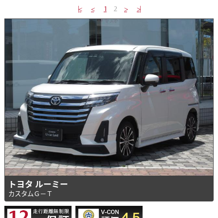
|<
<
1
2
>
>|
トヨタ ルーミー
カスタムＧ－Ｔ