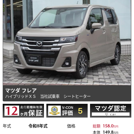
マツダ フレア
ハイブリッドＸＳ 当社試乗車 シートヒーター
年式
令和8年式
価格
158.0
総額
万円
149.8
本体
万円