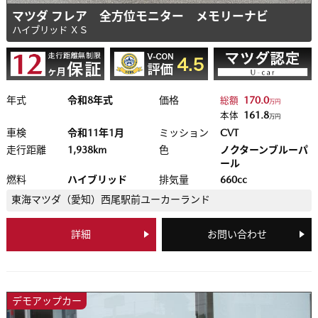
マツダ フレア 全方位モニター メモリーナビ
ハイブリッド ＸＳ
年式
令和8年式
価格
170.0
総額
万円
161.8
本体
万円
車検
令和11年1月
ミッション
CVT
走行距離
1,938km
色
ノクターンブルーパ
ール
燃料
ハイブリッド
排気量
660cc
東海マツダ（愛知）
西尾駅前ユーカーランド
詳細
お問い合わせ
デモアップカー