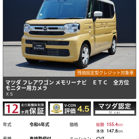
残価設定型クレジット対象車
マツダ フレアワゴン メモリーナビ ＥＴＣ 全方位
モニター用カメラ
ＸＳ
年式
令和6年式
価格
155.4
総額
万円
147.8
本体
万円
車検
車検整備付
ミッション
CVT