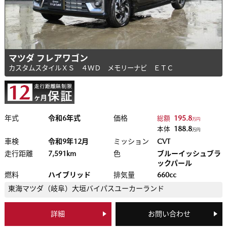
マツダ フレアワゴン
カスタムスタイルＸＳ ４ＷＤ メモリーナビ ＥＴＣ
年式
令和6年式
価格
195.8
総額
万円
188.8
本体
万円
車検
令和9年12月
ミッション
CVT
走行距離
7,591km
色
ブルーイッシュブラ
ックパール
燃料
ハイブリッド
排気量
660cc
東海マツダ（岐阜）
大垣バイパスユーカーランド
詳細
お問い合わせ