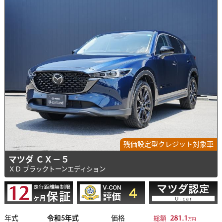
残価設定型クレジット対象車
マツダ ＣＸ－５
ＸＤ ブラックトーンエディション
年式
令和5年式
価格
281.1
総額
万円