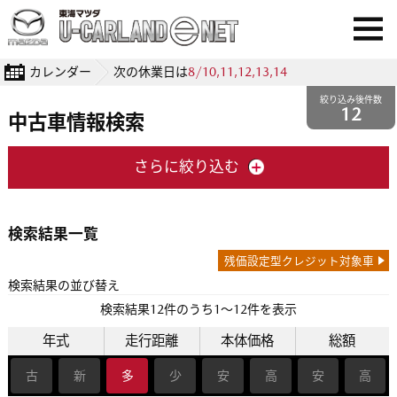
カレンダー
次の休業日は
8/10,11,12,13,14
絞り込み後件数
12
中古車情報検索
さらに絞り込む
検索結果一覧
残価設定型クレジット対象車
検索結果の並び替え
検索結果
12
件のうち1〜12件を表示
年式
走行距離
本体価格
総額
古
新
多
少
安
高
安
高