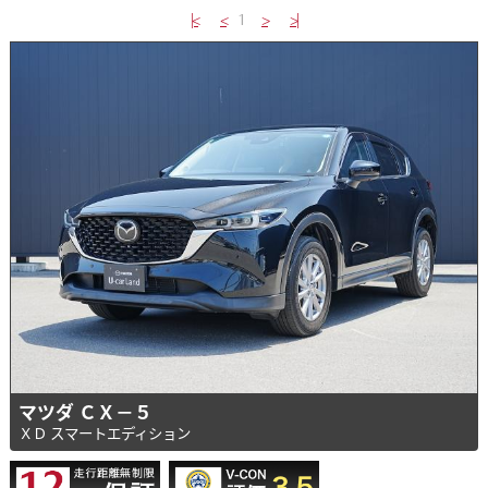
|<
<
1
>
>|
マツダ ＣＸ－５
ＸＤ スマートエディション