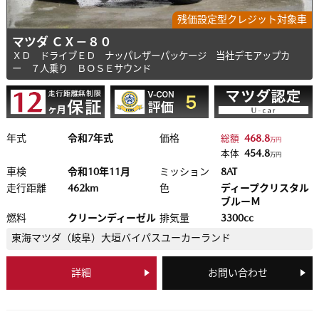
残価設定型クレジット対象車
マツダ ＣＸ－８０
ＸＤ ドライブＥＤ ナッパレザーパッケージ 当社デモアップカ
ー ７人乗り ＢＯＳＥサウンド
年式
令和7年式
価格
468.8
総額
万円
454.8
本体
万円
車検
令和10年11月
ミッション
8AT
走行距離
462km
色
ディープクリスタル
ブルーＭ
燃料
クリーンディーゼル
排気量
3300cc
東海マツダ（岐阜）
大垣バイパスユーカーランド
詳細
お問い合わせ