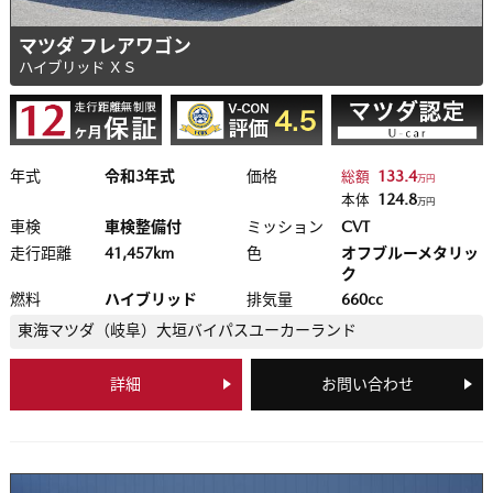
マツダ フレアワゴン
ハイブリッド ＸＳ
年式
令和3年式
価格
133.4
総額
万円
124.8
本体
万円
車検
車検整備付
ミッション
CVT
走行距離
41,457km
色
オフブルーメタリッ
ク
燃料
ハイブリッド
排気量
660cc
東海マツダ（岐阜）
大垣バイパスユーカーランド
詳細
お問い合わせ