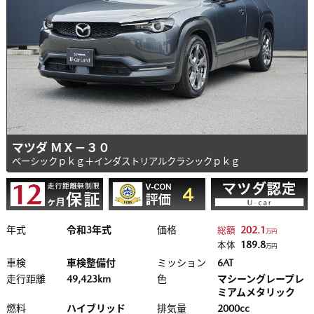
マツダ ＭＸ－３０
ベーシックｐｋｇ＋インダストリアルクラシックｐｋｇ
年式
令和3年式
価格
202.1
総額
万円
189.8
本体
万円
車検
車検整備付
ミッション
6AT
走行距離
49,423km
色
マシーングレープレ
ミアムメタリック
燃料
ハイブリッド
排気量
2000cc