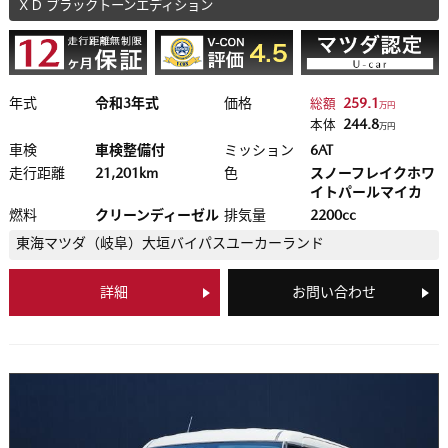
ＸＤ ブラックトーンエディション
年式
令和3年式
価格
259.1
総額
万円
244.8
本体
万円
車検
車検整備付
ミッション
6AT
走行距離
21,201km
色
スノーフレイクホワ
イトパールマイカ
燃料
クリーンディーゼル
排気量
2200cc
東海マツダ（岐阜）
大垣バイパスユーカーランド
詳細
お問い合わせ