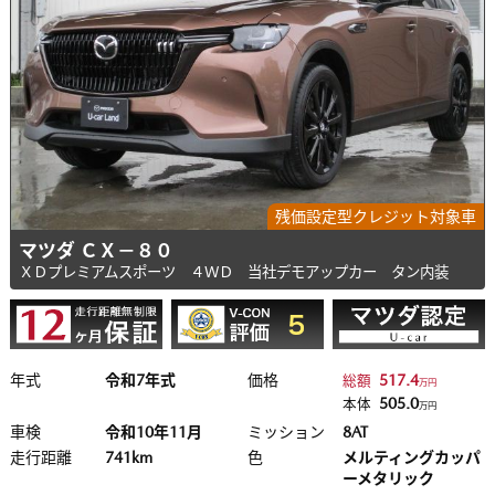
残価設定型クレジット対象車
マツダ ＣＸ－８０
ＸＤプレミアムスポーツ ４ＷＤ 当社デモアップカー タン内装
年式
令和7年式
価格
517.4
総額
万円
505.0
本体
万円
車検
令和10年11月
ミッション
8AT
走行距離
741km
色
メルティングカッパ
ーメタリック