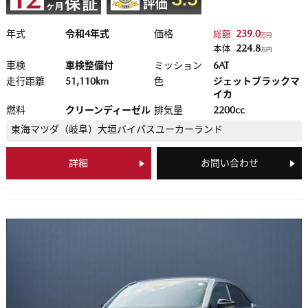
年式
令和4年式
価格
239.0
総額
万円
224.8
本体
万円
車検
車検整備付
ミッション
6AT
走行距離
51,110km
色
ジェットブラックマ
イカ
燃料
クリーンディーゼル
排気量
2200cc
東海マツダ（岐阜）
大垣バイパスユーカーランド
詳細
お問い合わせ