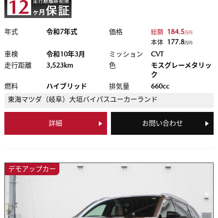
年式
令和7年式
価格
184.5
総額
万円
177.8
本体
万円
車検
令和10年3月
ミッション
CVT
走行距離
3,523km
色
モスグレーメタリッ
ク
燃料
ハイブリッド
排気量
660cc
東海マツダ（岐阜）
大垣バイパスユーカーランド
詳細
お問い合わせ
デモアップカー