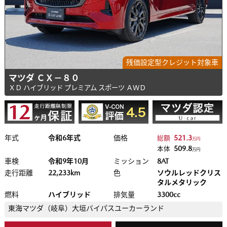
残価設定型クレジット対象車
マツダ ＣＸ－８０
ＸＤ ハイブリッド プレミアム スポーツ ＡＷＤ
年式
令和6年式
価格
521.3
総額
万円
509.8
本体
万円
車検
令和9年10月
ミッション
8AT
走行距離
22,233km
色
ソウルレッドクリス
タルメタリック
燃料
ハイブリッド
排気量
3300cc
東海マツダ（岐阜）
大垣バイパスユーカーランド