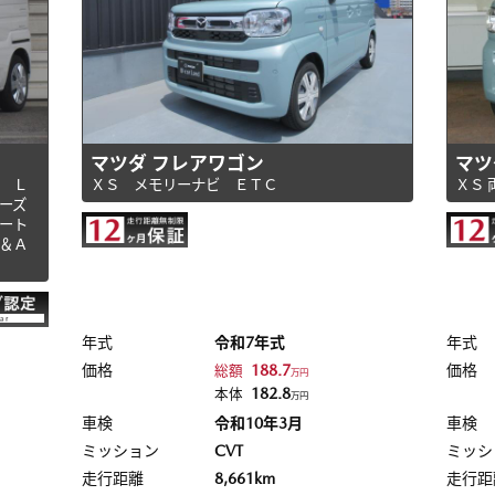
マツダ フレアワゴン
マツ
 Ｌ
ＸＳ メモリーナビ ＥＴＣ
ＸＳ
ーズ
ート
＆Ａ
年式
令和7年式
年式
価格
188.7
価格
総額
万円
182.8
本体
万円
車検
令和10年3月
車検
ミッション
CVT
ミッシ
走行距離
8,661km
走行距