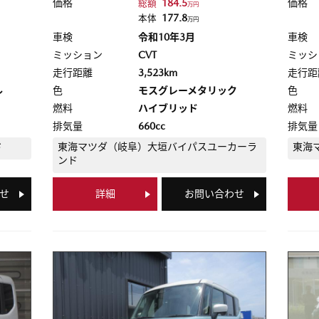
価格
184.5
価格
総額
万円
177.8
本体
万円
車検
令和10年3月
車検
ミッション
CVT
ミッシ
走行距離
3,523km
走行距
ル
色
モスグレーメタリック
色
燃料
ハイブリッド
燃料
排気量
660cc
排気量
ド
東海マツダ（岐阜）
大垣バイパスユーカーラ
東海
ンド
せ
詳細
お問い合わせ