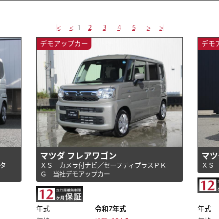
|<
<
1
2
3
4
5
>
>|
デモアップカー
デモ
マツダ フレアワゴン
マツ
タ
ＸＳ カメラ付ナビ／セーフティプラスＰＫ
Ｘ
Ｇ 当社デモアップカー
年式
令和7年式
年式