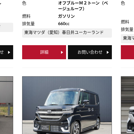
ル
色
オフブルーＭ２トーン（ベ
色
ージュルーフ）
燃料
ガソリン
燃料
排気量
660cc
ド
排気量
東海マツダ（愛知）
春日井ユーカーランド
東海
せ
詳細
お問い合わせ