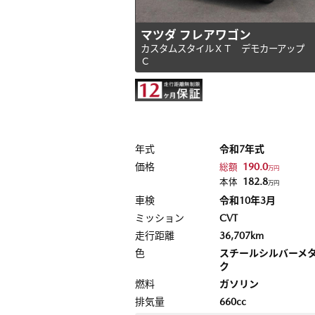
マツダ フレアワゴン
カスタムスタイルＸＴ デモカーアップ 
Ｃ
年式
令和7年式
価格
190.0
総額
万円
182.8
本体
万円
車検
令和10年3月
ミッション
CVT
走行距離
36,707km
色
スチールシルバーメ
ク
燃料
ガソリン
排気量
660cc