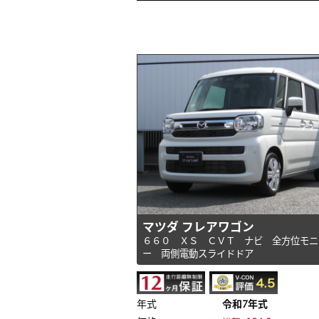
マツダ フレアワゴン
６６０ ＸＳ ＣＶＴ ナビ 全方位モニ
ー 両側電動スライドドア
年式
令和7年式