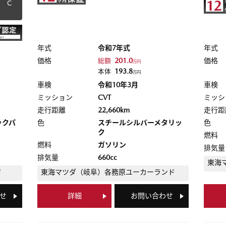
 Ｃ
年式
令和7年式
年式
価格
201.0
価格
総額
万円
193.8
本体
万円
車検
令和10年3月
車検
ミッション
CVT
ミッシ
走行距離
22,660km
走行距
ックパ
色
スチールシルバーメタリッ
色
ク
燃料
燃料
ガソリン
排気量
排気量
660cc
東海
ド
東海マツダ（岐阜）
各務原ユーカーランド
せ
詳細
お問い合わせ