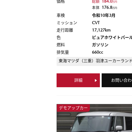
価格
184.0
総額
万円
176.8
本体
万円
車検
令和10年3月
ミッション
CVT
走行距離
17,127km
色
ピュアホワイトパー
燃料
ガソリン
排気量
660cc
東海マツダ（三重）
羽津ユーカーラン
詳細
お問い合わ
デモアップカー