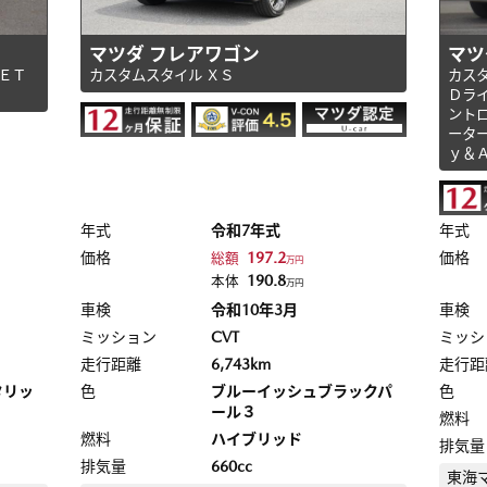
マツダ フレアワゴン
マツ
ＥＴ
カスタムスタイル ＸＳ
カス
Ｄラ
ント
ータ
ｙ＆
年式
令和7年式
年式
価格
197.2
価格
総額
万円
190.8
本体
万円
車検
令和10年3月
車検
ミッション
CVT
ミッシ
走行距離
6,743km
走行距
タリッ
色
ブルーイッシュブラックパ
色
ール３
燃料
燃料
ハイブリッド
排気量
排気量
660cc
東海