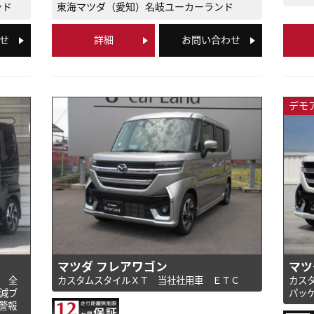
ンド
東海マツダ（愛知）
名岐ユーカーランド
せ
詳細
お問い合わせ
デモ
マツダ フレアワゴン
マツ
 全
カスタムスタイルＸＴ 当社社用車 ＥＴＣ
カス
減ブ
パッ
警報