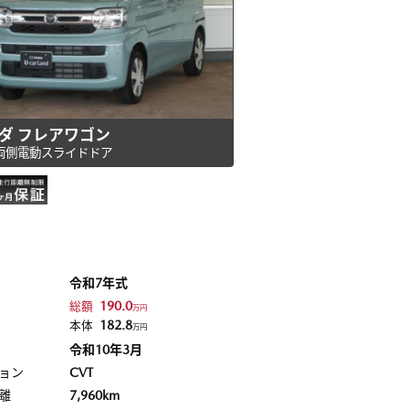
ダ フレアワゴン
 両側電動スライドドア
令和7年式
190.0
総額
万円
182.8
本体
万円
令和10年3月
ョン
CVT
離
7,960km