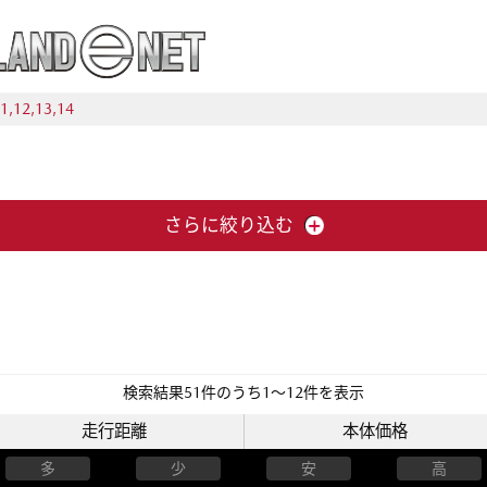
1,12,13,14
さらに絞り込む
検索結果
51
件のうち1〜12件を表示
走行距離
本体価格
多
少
安
高