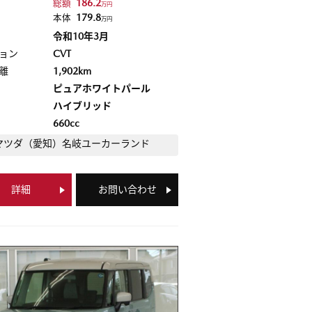
186.2
総額
万円
179.8
本体
万円
令和10年3月
ョン
CVT
離
1,902km
ピュアホワイトパール
ハイブリッド
660cc
マツダ（愛知）
名岐ユーカーランド
詳細
お問い合わせ