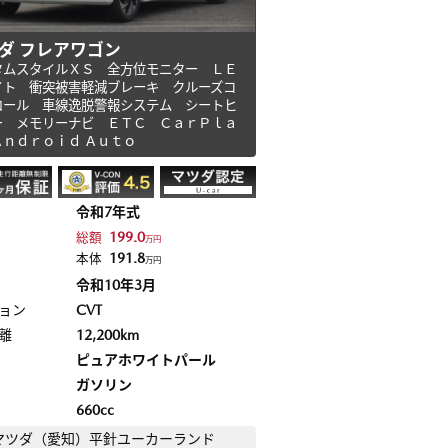
ダ フレアワゴン
タムスタイルＸＳ 全方位モニター ＬＥ
イト 衝突被害軽減ブレーキ クルーズコ
ロール 車線逸脱警報システム シートヒ
ー メモリーナビ ＥＴＣ ＣａｒＰｌａ
Ａｎｄｒｏｉｄ Ａｕｔｏ
令和7年式
199.0
総額
万円
191.8
本体
万円
令和10年3月
ョン
CVT
離
12,200km
ピュアホワイトパール
ガソリン
660cc
マツダ（愛知）
平針ユーカーランド