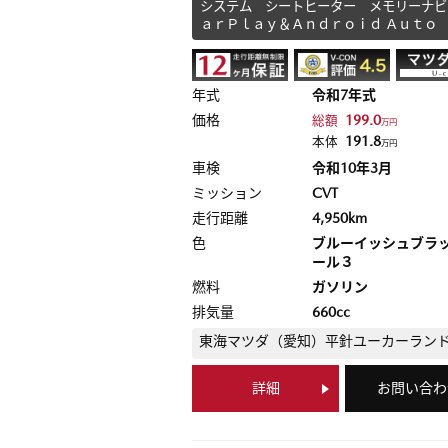
システム シートヒーター メモリーナビ
ａｒＰｌａｙ＆Ａｎｄｒｏｉｄ Ａｕｔｏ
年式
令和7年式
価格
199.0
総額
万円
191.8
本体
万円
車検
令和10年3月
ミッション
CVT
走行距離
4,950km
色
ブルーイッシュブラ
ール３
燃料
ガソリン
排気量
660cc
東海マツダ（愛知）
平針ユーカーラン
詳細
お問い合わ