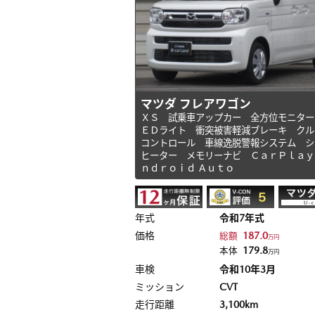
マツダ フレアワゴン
ＸＳ 試乗車アップカー 全方位モニター
ＥＤライト 衝突被害軽減ブレーキ クル
コントロール 車線逸脱警報システム シ
ヒーター メモリーナビ ＣａｒＰｌａｙ
ｎｄｒｏｉｄ Ａｕｔｏ
年式
令和7年式
価格
187.0
総額
万円
179.8
本体
万円
車検
令和10年3月
ミッション
CVT
走行距離
3,100km