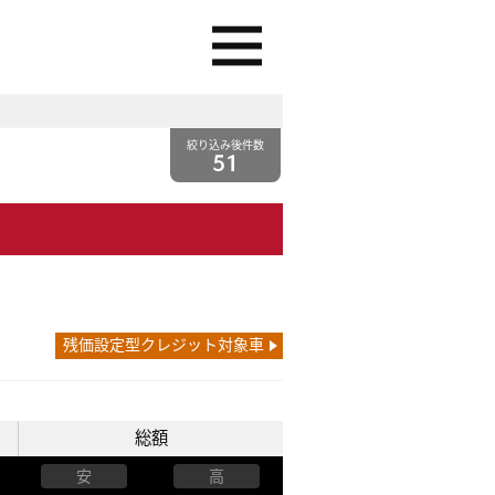
絞り込み後件数
51
残価設定型クレジット対象車
総額
安
高