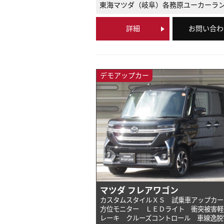
東海マツダ（岐阜）
各務原ユーカーラ
詳細
お問い合わ
デモアップカー
マツダ フレアワゴン
カスタムスタイルＸＳ 試乗車アップカー
方位モニター ＬＥＤライト 衝突被害軽
レーキ クルーズコントロール 車線逸脱