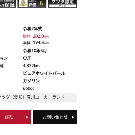
令和7年式
202.0
総額
万円
194.8
本体
万円
令和10年3月
ョン
CVT
離
4,372km
ピュアホワイトパール
ガソリン
660cc
マツダ（愛知）
豊川ユーカーランド
詳細
お問い合わせ